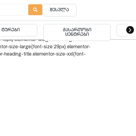
შესვლა
ტურები
გასართობი
გას
ass*=elementor-size-]>a{color:inherit;font-
ცენტრები
ize:15px}.elementor-widget-heading .elementor-
tor-size-large{font-size:29px}.elementor-
-heading-title.elementor-size-xxl{font-