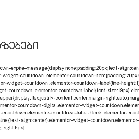
აზებები
own-expire–message{display:none;padding:20px;text-align:cen
r-widget-countdown .elementor-countdown-item{padding:20px 0;t
or-widget-countdown .elementor-countdown-label{line-height:
dget-countdown .elementor-countdown-label{font-size:19px}.el
per{display:flex;justify-content:center;margin-right:auto;marg
ementor-countdown-digits,.elementor-widget-countdown.elemen
t-countdown.elementor-countdown–label-block .elementor-count
ine{text-align:center}.elementor-widget-countdown.elementor-
g-right:5px}