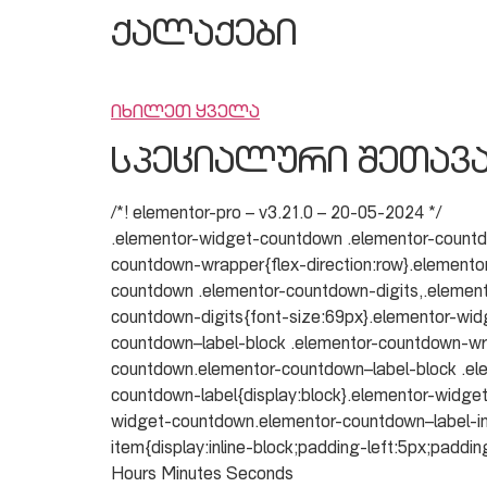
ქალაქები
იხილეთ ყველა
სპეციალური შეთავ
/*! elementor-pro – v3.21.0 – 20-05-2024 */
.elementor-widget-countdown .elementor-countd
countdown-wrapper{flex-direction:row}.elemento
countdown .elementor-countdown-digits,.element
countdown-digits{font-size:69px}.elementor-wi
countdown–label-block .elementor-countdown-wrap
countdown.elementor-countdown–label-block .el
countdown-label{display:block}.elementor-widge
widget-countdown.elementor-countdown–label-inl
item{display:inline-block;padding-left:5px;paddin
Hours Minutes Seconds