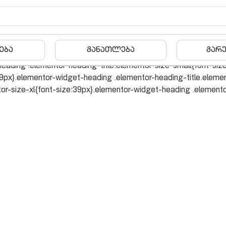
ბა
განათლება
გარე 
-height:1}.elementor-widget-heading .elementor-heading-title[cl
et-heading .elementor-heading-title.elementor-size-small{font-s
9px}.elementor-widget-heading .elementor-heading-title.elemen
or-size-xl{font-size:39px}.elementor-widget-heading .elementor