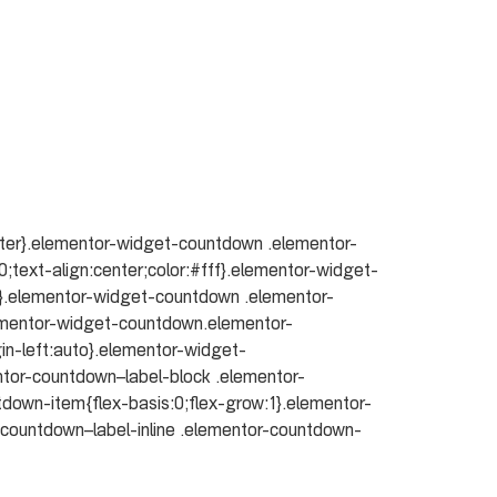
ter}.elementor-widget-countdown .elementor-
ext-align:center;color:#fff}.elementor-widget-
1}.elementor-widget-countdown .elementor-
ementor-widget-countdown.elementor-
in-left:auto}.elementor-widget-
tor-countdown–label-block .elementor-
down-item{flex-basis:0;flex-grow:1}.elementor-
countdown–label-inline .elementor-countdown-