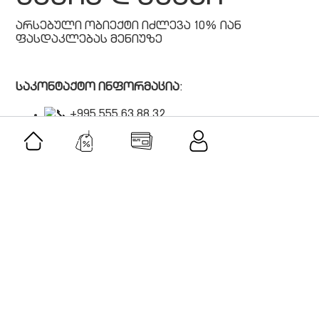
არსებული ობიექტი იძლევა 10% იან
ფასდაკლებას მენიუზე
საკონტაქტო ინფორმაცია
:
+995 555 63 88 32
Natakhtari, Tsitelsopeli, Natakhtari, Georgia
facebook.com
patiosanikatsisduqani@gmail.com
მსგავსი შეთავაზებები
შეთავაზება
კიკო ჯგუფი • KIKO group