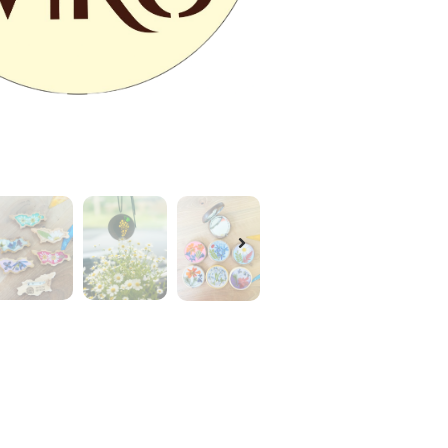
ება
• Balavari