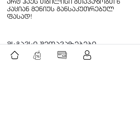
არტ ჰაუს თბილისი გთავაზობთ 6
კაციან მენიუს განსაკუთრებულ
ფასად!
მსგავსი შეთავაზებები
შეთავაზება
როლერი და გუაშას სეტი-ვარდისფერი
კვარცი