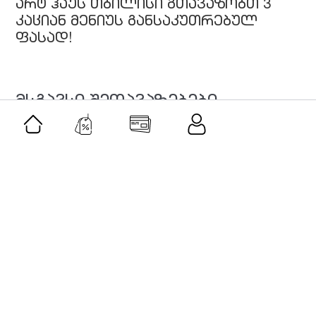
არტ ჰაუს თბილისი გთავაზობთ 3
კაციან მენიუს განსაკუთრებულ
ფასად!
მსგავსი შეთავაზებები
შეთავაზება
როლერი და გუაშას სეტი-ვარდისფერი
კვარცი