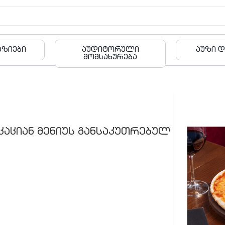
რული
აუზი და ფიტნესი
ბა
რება
კაციან მენიუს განსაკუთრებულ
შეთავაზ