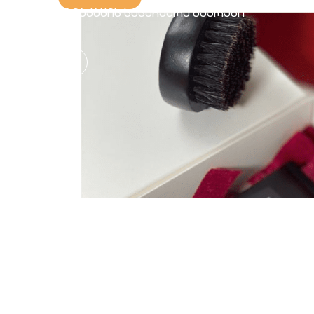
მამაკაცის სასაჩუქრე ნაკრები