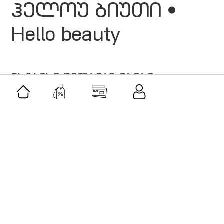
ჰელოუ ბიუთი •
Hello beauty
მსგავსი შეთავაზებები
შეთავაზება
კლასიკური მუსიკის აკადემია