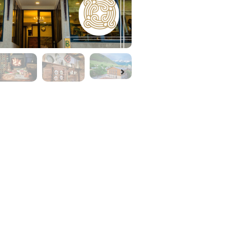
ება
• Balavari