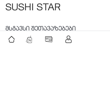
SUSHI STAR
მსგავსი შეთავაზებები
შეთავაზება
როლერი და გუაშას სეტი-ვარდისფერი
კვარცი