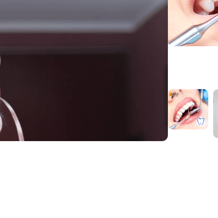
შეთავაზ
კიკო ჯგუფი