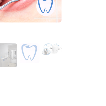
ება
 • KIKO group