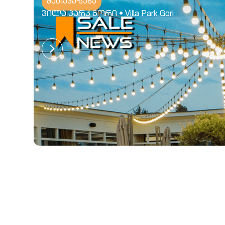
შეთავაზება
ვილა პარკ გორი • Villa Park Gori