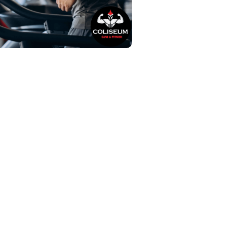
ება
 • KIKO group