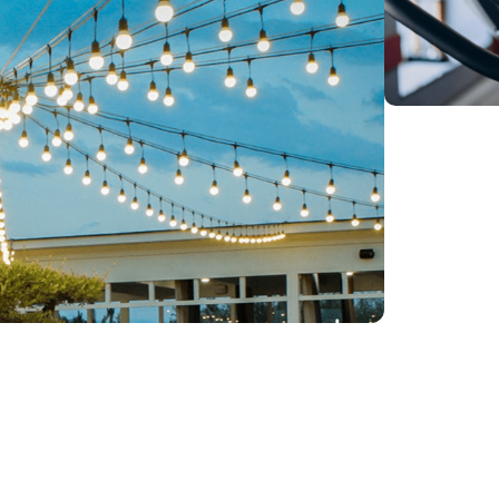
შეთავაზ
კიკო ჯგუფი