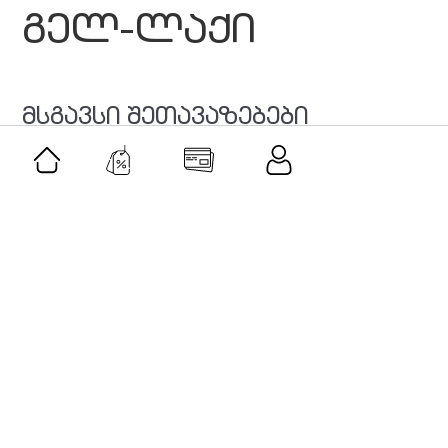
გელ-ლაქი
მსგავსი შეთავაზებები
შეთავაზება
როლერი და გუაშას სეტი-ავანტურინი