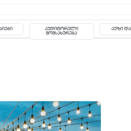
რული
აუზი და ფიტნესი
ბა
რება
შეთავაზ
ფოლკლორი