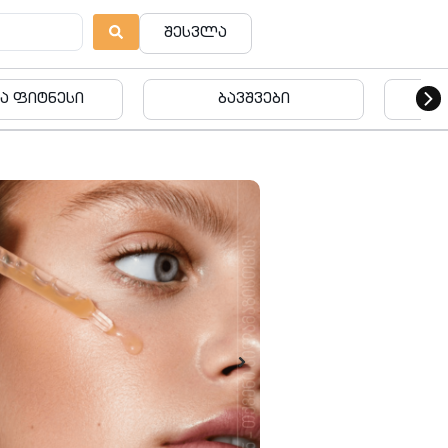
შესვლა
ვშვები
ბავშვები
ება
ს სტუდია იკორთა • IKORTA