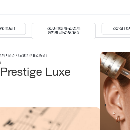
რული
აუზი და ფიტნესი
ბა
რება
ელობა
/
სალონური
e
restige Luxe
შეთავაზ
ფოლკლორი