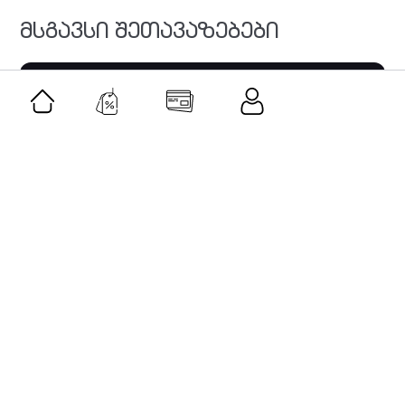
მსგავსი შეთავაზებები
შეთავაზება
მოგზაურობა ქართულ კულტურაში • Travel
through Georgian culture