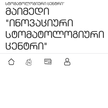
სტომატოლოგიური ცენტრი”
მაიმედი
"ინოვაციური
სტომატოლოგიური
ცენტრი"
მსგავსი შეთავაზებები
შეთავაზება
როლერი და გუაშას სეტი-ვარდისფერი
კვარცი