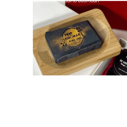
მამაკაცის სასაჩუქრე ნაკრები