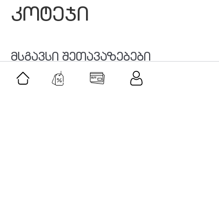
კოტეჯი
მსგავსი შეთავაზებები
შეთავაზება
სადღესასწაულო დეკორაციები -10%
ფასდაკლებით