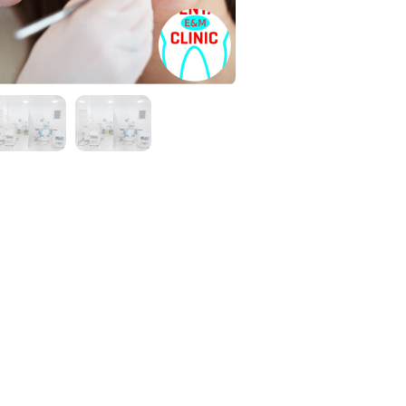
 ჯეზვე