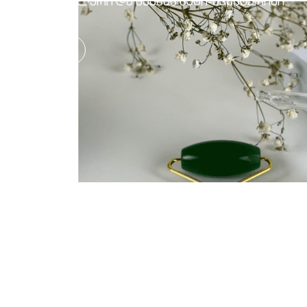
როლერი და გუაშას სეტი-ავანტურინი