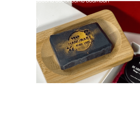
მამაკაცის სასაჩუქრე ნაკრები