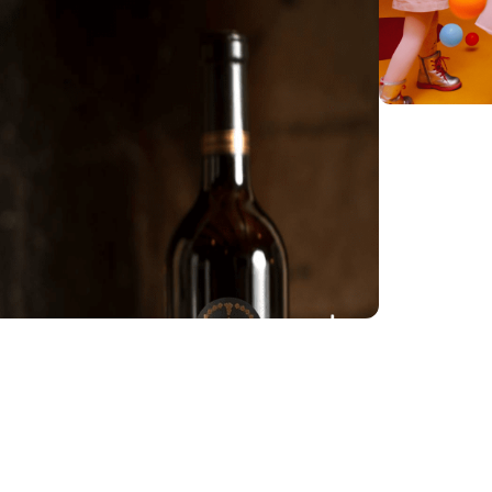
შეთავაზ
გორელ ფოტ