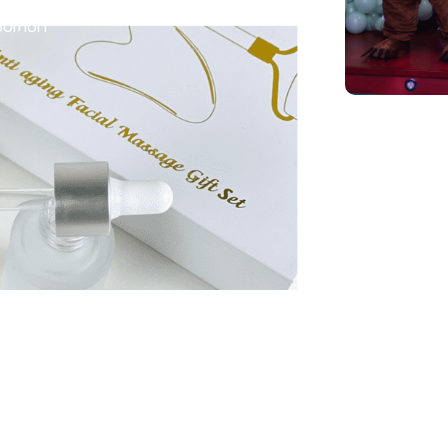
შეთავაზ
ვარცი
მამაკაცი