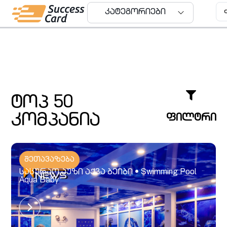
კატეგორიები
კატეგორიები
ტოპ 50
Uncategorized
კომპანია
ფილტრი
კომპანიები
მარანი
შეთავაზება
საცურაო აუზი აქვა ბეიბი • Swimming Pool
Aqua Baby
შეთავაზებები