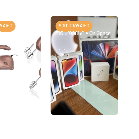
აზება
შეთავაზება
ი
ონ სფეისი • On Space