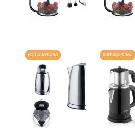
შეთავაზება
შეთავაზება
ელექტრო ჩაიდანი
ელექტრო ჩა
სამოვარით