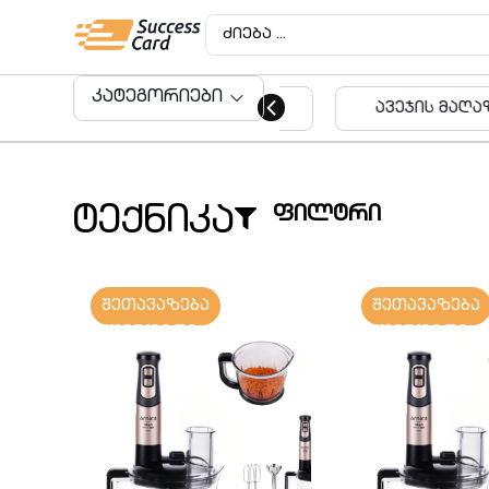
კატეგორიები
ავეჯის მაღაზიები
აუდიტო
მომსახუ
კატეგორიები
ტექნიკა
ფილტრი
შეთავაზება
შეთავაზება
ბლენდერი
ბლენდერი