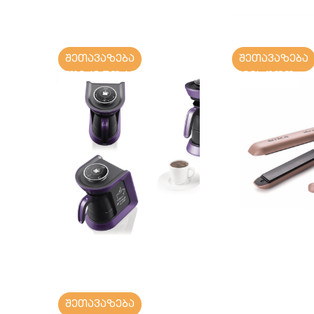
შეთავაზება
შეთავაზება
ელექტრო ჯეზვე
თმის უთო
შეთავაზება