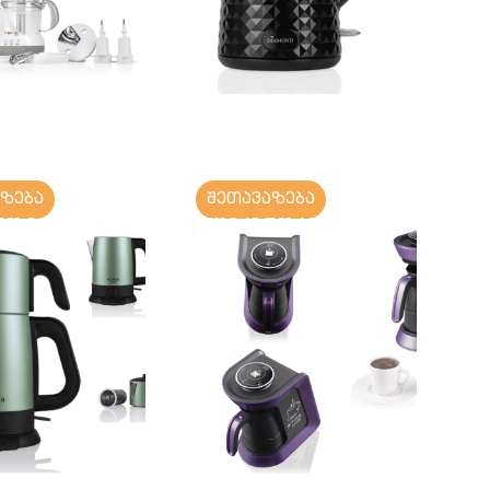
აზება
შეთავაზება
ო ჩაიდანი
ელექტრო ჯეზვე
არით