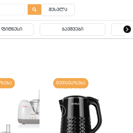
შესვლა
ვშვები
ბავშვები
აზება
შეთავაზება
ულის
ელექტრო ჩაიდანი
/სახეხი