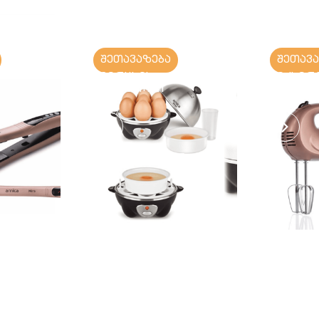
შეთავაზება
შეთავ
კვერცხის
მიქსერ
მოსახარში