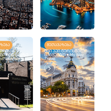
აზება
შეთავაზება
ურე
მაი ვეი ტურისტული
ტომის ტბაზე
სააგენტო • My Way
to Paliastom
Travel