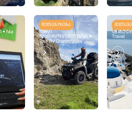
შეთავაზება
შეთავ
• Nia
ტური
ფინქ თრ
კვადროციკლებით •
Travel
Tour By Quadricycles