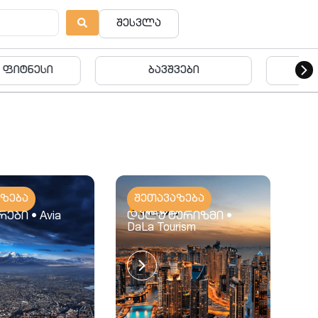
შესვლა
ვშვები
ბავშვები
აზება
შეთავაზება
ები • Avia
დალა ტურიზმი •
DaLa Tourism