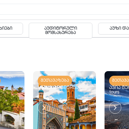
რული
აუზი და ფიტნესი
ბა
რება
შეთავაზება
შეთავ
VIEWS OF GEORGIA
ავია ტურ
tours