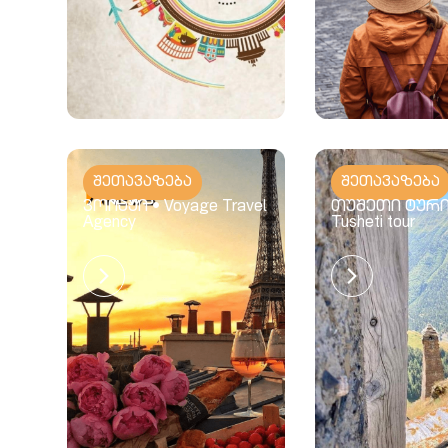
შეთავაზება
შეთავაზება
ვოიაჟი • Voyage Travel
თუშეთი ტური
Agency
Tusheti tour