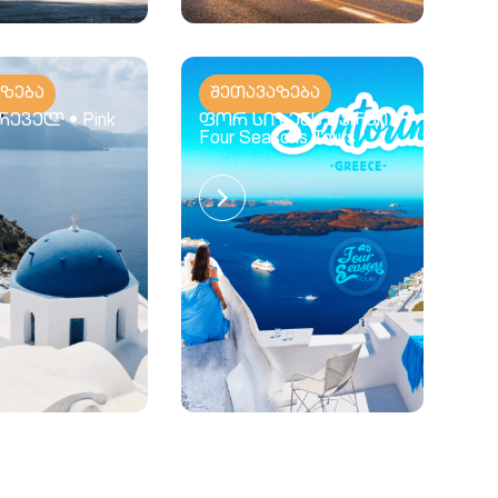
აზება
შეთავაზება
ეველ • Pink
ფორ სიზენს ტურსი •
Four Seasons Tours