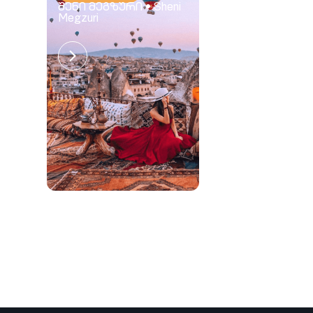
შენი მეგზური • Sheni
Megzuri