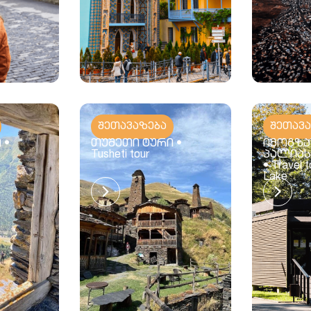
შეთავაზება
შეთავ
 •
თუშეთი ტური •
იმოგზა
Tusheti tour
პალიას
• Travel 
Lake