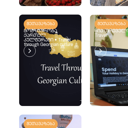
შეთავაზება
შეთავაზება
მოგზაურობა
ნია თრეველი 
ქართულ
Travel
კულტურაში • Travel
through Georgian culture
შეთავაზება