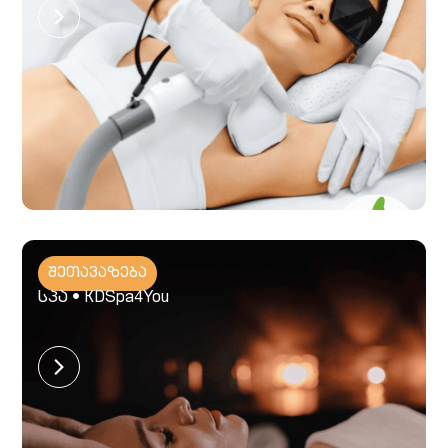
შეთავაზება
სპა • KDSpa4You