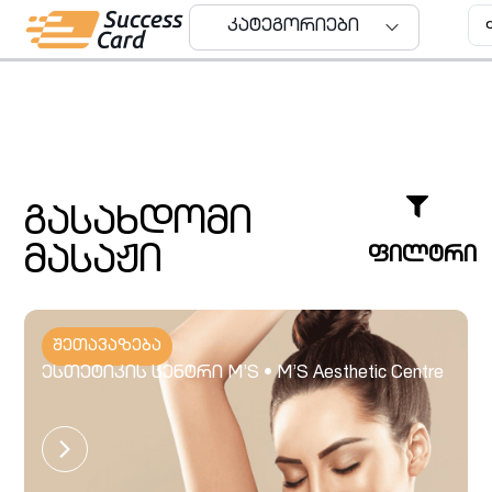
კატეგორიები
კატეგორიები
გასახდომი
მასაჟი
ფილტრი
შეთავაზება
ესთეტიკის ცენტრი M’S • M’S Aesthetic Centre