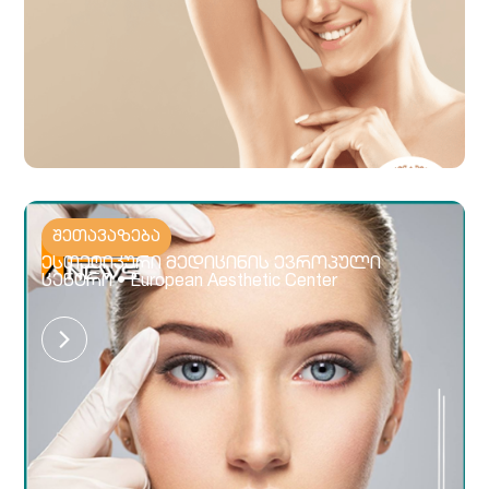
შეთავაზება
ესთეტიკური მედიცინის ევროპული
ცენტრი • European Aesthetic Center