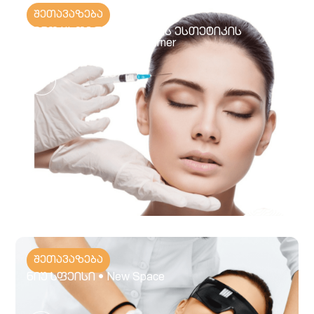
შეთავაზება
ნინო ცხოვრებაშვილის ესთეტიკის
კლინიკა • Aesthetic Corner
შეთავაზება
ნიუ სფეისი • New Space