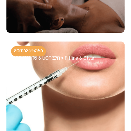
შეთავაზება
ფიტ ლაინ & სტილი • Fit line & Style