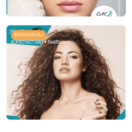
შეთავაზება
ნეილბლუმი • NailBloom