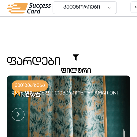
კატეგორიები
კატეგორიები
ფარდები
ფილტრი
შეთავაზება
ფარდის სახლი თამარიონი • TAMARIONI