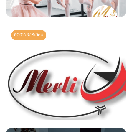
შეთავაზება
მერლი სტუდიო • MERLI STUDIO