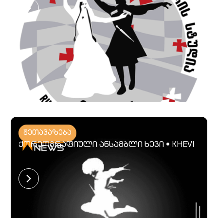
შეთავაზება
ქორეოგრაფიული ანსამბლი ხევი • KHEVI