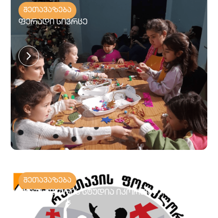
შეთავაზება
ფერადი სივრცე
შეთავაზება
ფოლკლორის სტუდია იკორთა • IKORTA