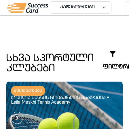
კატეგორიები
კატეგორიები
სხვა სპორტული
კლუბები
ფილტრ
შეთავაზება
ლეილა მესხის ჩოგბურთის აკადემია •
Leila Meskhi Tennis Academy