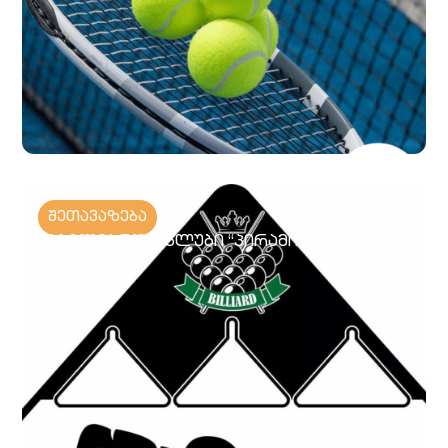
შეთავაზება
საბილიარდო კლუბი “პირამიდა” • Billiard
Club “Piramide”