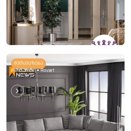
შეთავაზება
როვარტი • Rovart