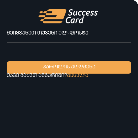
შეიყვანეთ თქვენი ელ-ფოსტა
პაროლის აღდგენა
უკვე გაქვთ ანგარიში?
შესვლა