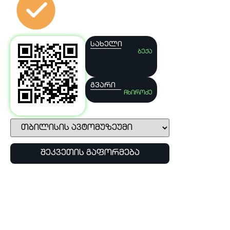
სახელი
ბექა
გვარი
ჩხიროძე
შეკვეთის გაფორმება