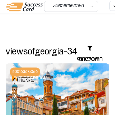
კატეგორიები
კატეგორიები
viewsofgeorgia-34
Uncategorized
ფილტრი
კომპანიები
შეთავაზება
მარანი
VIEWS OF GEORGIA
შეთავაზებები